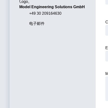
Model Engineering Solutions GmbH
+49 30 209164630
C
电子邮件
E
M