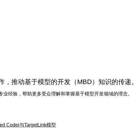
支持
MXAM
MQC
MoRe
知识库（博
关于我们
工作机会
联系我们
户协作，推动基于模型的开发（MBD）知识的传递
的专业经验，帮助更多受众理解和掌握基于模型开发领域的理念。
oder与TargetLink模型