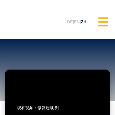
DE
EN
ZH
静态测试（MXAM）
质量监控（MQC）
模型改进（MoRe）
ISO 26262合规性（咨询服务）
观看视频：修复违规条目
培训课程 & 网络研讨会（tudoor
学院）