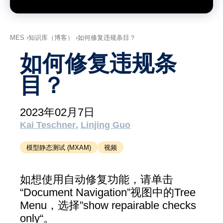
支持
MXAM
MQC
MES
知识库（博客）
如何修复违规条目？
MoRe
如何修复违规条
知识库（博客）
目？
关于我们
2023年02月7日
工作机会
Kai Teschner
Linjing Guo
联系我们
模型静态测试 (MXAM)
视频
版本说明
条款和条件
如想使用自动修复功能，请单击
“Document Navigation”视图中的Tree
数据​保护
Menu，选择”show repairable checks
only“。