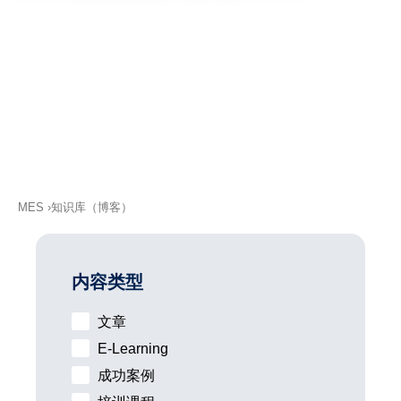
认识我们的作者
支持
MXAM
MQC
MoRe
知识库（博客）
关于我们
工作机会
MES
知识库（博客）
联系我们
版本说明
内容类型
条款和条件
文章
E-Learning
数据​保护
成功案例