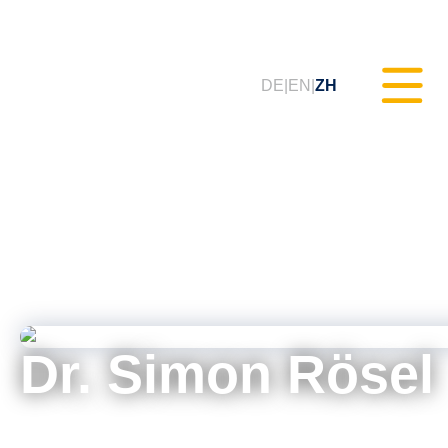
DE
EN
ZH
静态测试（MXAM）
质量监控（MQC）
模型改进（MoRe）
Dr. Simon Rösel
ISO 26262合规性（咨询服务）
培训课程 & 网络研讨会（tudoor
MXAM产品负责人 & IT顾问
学院）