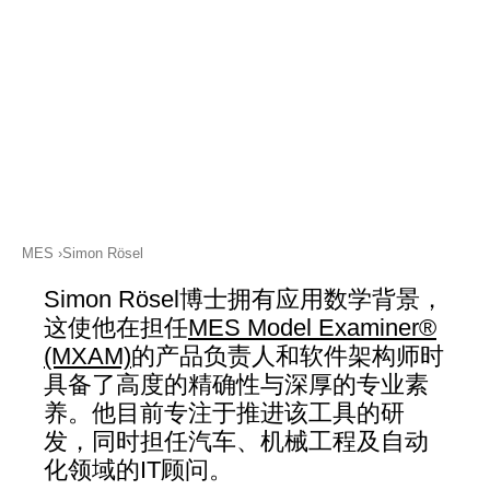
关注LinkedIn
支持
MXAM
MQC
MoRe
知识库（博客）
关于我们
工作机会
MES
Simon Rösel
联系我们
Simon Rösel博士拥有应用数学背景，
这使他在担任
MES Model Examiner®
版本说明
(MXAM)
的产品负责人和软件架构师时
具备了高度的精确性与深厚的专业素
条款和条件
养。他目前专注于推进该工具的研
数据​保护
发，同时担任汽车、机械工程及自动
化领域的IT顾问。