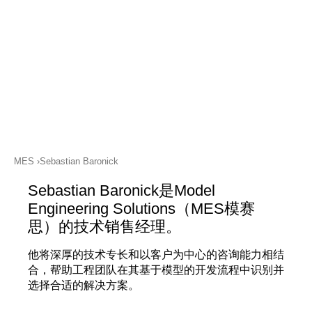
关注LinkedIn
支持
MXAM
MQC
MoRe
知识库（博客）
关于我们
工作机会
MES
Sebastian Baronick
联系我们
Sebastian Baronick是Model
Engineering Solutions（MES模赛
版本说明
思）的技术销售经理。
条款和条件
他将深厚的技术专长和以客户为中心的咨询能力相结
合，帮助工程团队在其基于模型的开发流程中识别并
数据​保护
选择合适的解决方案。