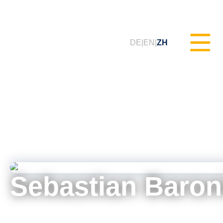
DE
EN
ZH
静态测试（MXAM）
质量监控（MQC）
模型改进（MoRe）
Sebastian Baron
ISO 26262合规性（咨询服务）
培训课程 & 网络研讨会（tudoor
技术销售经理
学院）