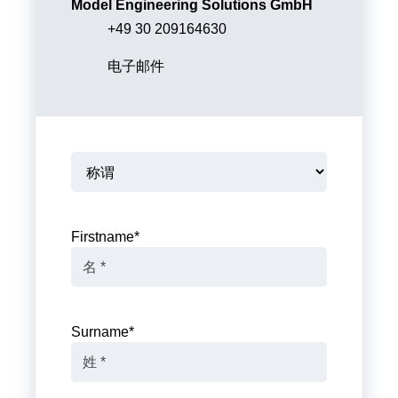
Model Engineering Solutions GmbH
+49 30 209164630
电子邮件
Firstname
*
Surname
*