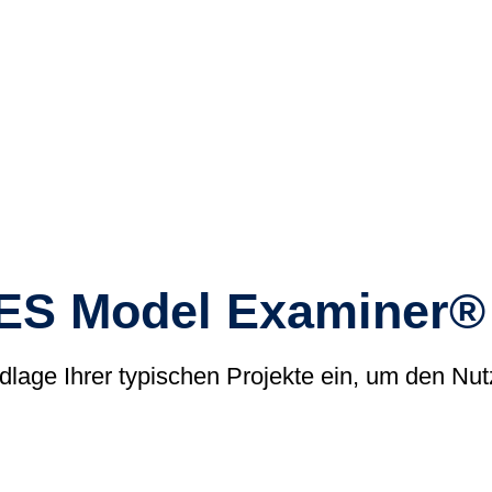
(tudoor
Support
MXAM
MQC
MoRe
Wissensbib
Über uns
Karriere
MES Model Examiner
Kontakt
undlage Ihrer typischen Projekte ein, um den 