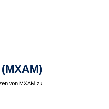
 academy)
liothek (Blog)
® (MXAM)
Nutzen von MXAM zu