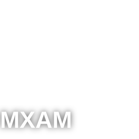
Statisc
Qualitä
Modellv
n MXAM
ISO 26262 
(Prozessbe
Schulu