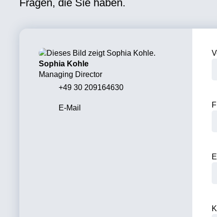
Fragen, die Sie haben.
V
Sophia Kohle
Managing Director
+49 30 209164630
F
E-Mail
E
K