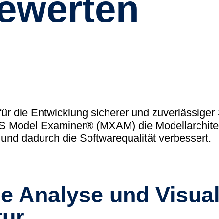
ewerten
(tudoor
Support
MXAM
MQC
MoRe
Wissensbib
Über uns
t für die Entwicklung sicherer und zuverlässiger
Karriere
MES Model Examiner® (MXAM) die Modellarchite
nd dadurch die Softwarequalität verbessert.
Kontakt
e Analyse und Visual
tur