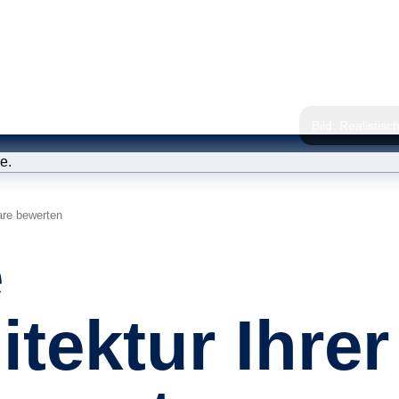
Bild: Realisti
are bewerten
Statisc
e
Qualitä
Modellv
tektur Ihrer
ISO 26262 
(Prozessbe
Schulu