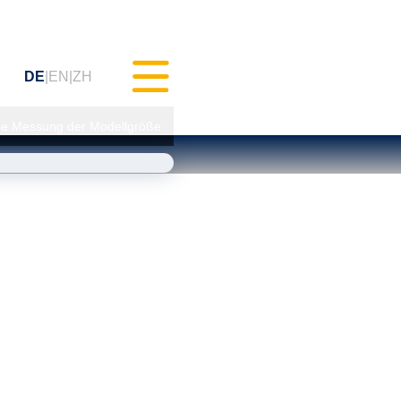
DE
EN
ZH
sche Messung der Modellgröße
hes Testen (MXAM)
ts-Monitoring (MQC)
erbesserung (MoRe)
Compliance
ratung)
ngen & Webinare