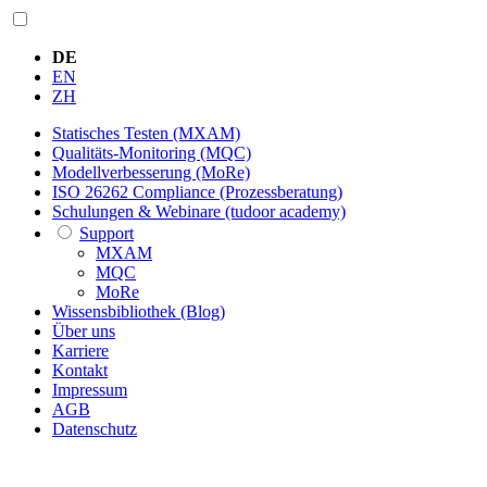
DE
EN
ZH
Statisches Testen (MXAM)
Qualitäts-Monitoring (MQC)
Modellverbesserung (MoRe)
ISO 26262 Compliance (Prozessberatung)
Schulungen & Webinare (tudoor academy)
Support
MXAM
MQC
MoRe
Wissensbibliothek (Blog)
Über uns
Karriere
Kontakt
Impressum
AGB
Datenschutz