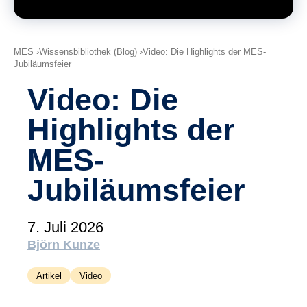
(tudoor academy)
Support
MXAM
MES
Wissensbibliothek (Blog)
Video: Die Highlights der MES-
Jubiläumsfeier
MQC
MoRe
Video: Die
Wissensbibliothek (Blog)
Highlights der
Über uns
MES-
Karriere
Jubiläumsfeier
Kontakt
7. Juli 2026
Impressum
Björn Kunze
AGB
Artikel
Video
Datenschutz