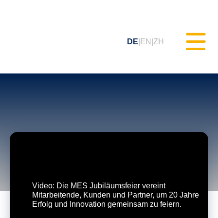
DE
EN
ZH
Statisches Testen (MXAM)
Qualitäts-Monitoring (MQC)
Modellverbesserung (MoRe)
ISO 26262 Compliance
Video: Die MES Jubiläumsfeier vereint
Mitarbeitende, Kunden und Partner, um 20 Jahre
(Prozessberatung)
Erfolg und Innovation gemeinsam zu feiern.
Schulungen & Webinare