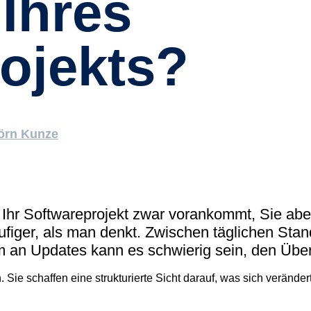
 Ihres
(tudoor
Support
ojekts?
MXAM
MQC
MoRe
Wissensbib
örn Kunze
Über uns
Karriere
Kontakt
 Ihr Softwareprojekt zwar vorankommt, Sie abe
ufiger, als man denkt. Zwischen täglichen Stan
m an Updates kann es schwierig sein, den Über
. Sie schaffen eine strukturierte Sicht darauf, was sich verände