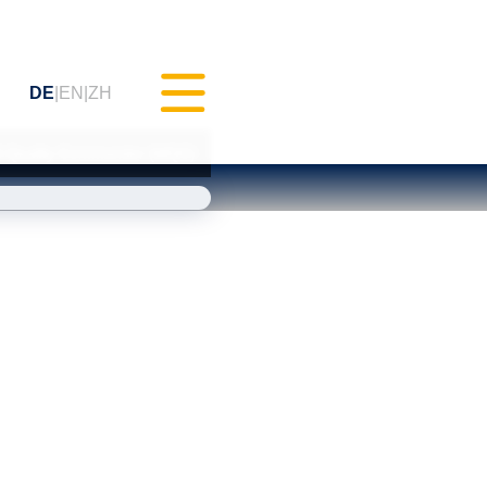
DE
EN
ZH
ES Quality Commander (MQC)
hes Testen (MXAM)
ts-Monitoring (MQC)
erbesserung (MoRe)
Compliance
ratung)
ngen & Webinare