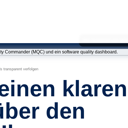
Bild: Ausschnitt vom M
s transparent verfolgen
Statisc
einen klaren
Qualitä
Modellv
über den
ISO 26262 
(Prozessbe
Schulu