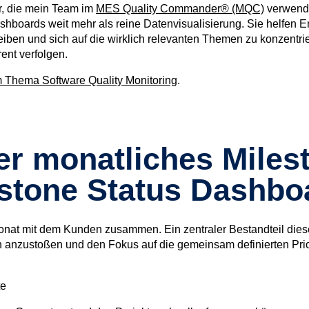
or, die mein Team im
MES Quality Commander® (MQC)
verwende
 Dashboards weit mehr als reine Datenvisualisierung. Sie helfen
leiben und sich auf die wirklich relevanten Themen zu konzentr
ent verfolgen.
m Thema Software Quality Monitoring
.
r monatliches Miles
estone Status Dashbo
Monat mit dem Kunden zusammen. Ein zentraler Bestandteil dies
 anzustoßen und den Fokus auf die gemeinsam definierten Prior
te