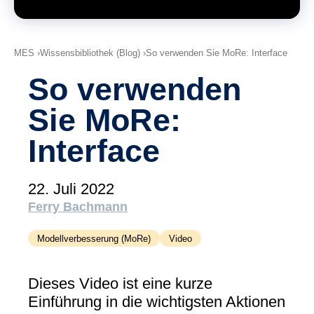
(tudoor academy)
Support
MXAM
MES
Wissensbibliothek (Blog)
So verwenden Sie MoRe: Interface
MQC
So verwenden
MoRe
Sie MoRe:
Wissensbibliothek (Blog)
Interface
Über uns
Karriere
22. Juli 2022
Kontakt
Ferry Bachmann
Impressum
Modellverbesserung (MoRe)
Video
AGB
Dieses Video ist eine kurze
Datenschutz
Einführung in die wichtigsten Aktionen