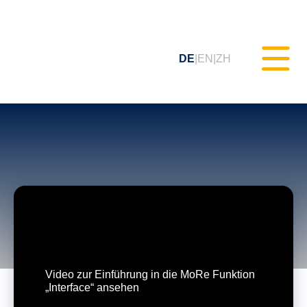
DE
EN
ZH
Statisches Testen (MXAM)
Qualitäts-Monitoring (MQC)
Modellverbesserung (MoRe)
ISO 26262 Compliance
Video zur Einführung in die MoRe Funktion
(Prozessberatung)
„Interface“ ansehen
Schulungen & Webinare