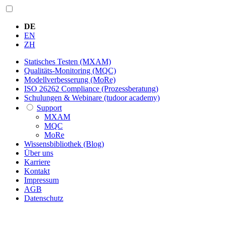
DE
EN
ZH
Statisches Testen (MXAM)
Qualitäts-Monitoring (MQC)
Modellverbesserung (MoRe)
ISO 26262 Compliance (Prozessberatung)
Schulungen & Webinare (tudoor academy)
Support
MXAM
MQC
MoRe
Wissensbibliothek (Blog)
Über uns
Karriere
Kontakt
Impressum
AGB
Datenschutz