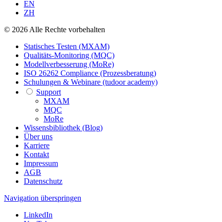
EN
ZH
© 2026 Alle Rechte vorbehalten
Statisches Testen (MXAM)
Qualitäts-Monitoring (MQC)
Modellverbesserung (MoRe)
ISO 26262 Compliance (Prozessberatung)
Schulungen & Webinare (tudoor academy)
Support
MXAM
MQC
MoRe
Wissensbibliothek (Blog)
Über uns
Karriere
Kontakt
Impressum
AGB
Datenschutz
Navigation überspringen
LinkedIn