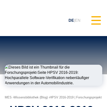
DE
EN
Statisches Testen (MXAM)
Qualitäts-Monitoring (MQC)
Modellverbesserung (MoRe)
ISO 26262 Compliance
(Prozessberatung)
MES
Wissensbibliothek (Blog)
HPSV 2016-2019 | Forschungsprojekt
Schulungen & Webinare