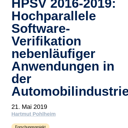
HPSV 2016-2019:
(tudoor academy)
Hochparallele
Support
MXAM
Software-
MQC
MoRe
Verifikation
Wissensbibliothek (Blog)
nebenläufiger
Über uns
Anwendungen in
Karriere
der
Kontakt
Automobilindustri
Impressum
21. Mai 2019
AGB
Hartmut Pohlheim
Datenschutz
Forschungsprojekt