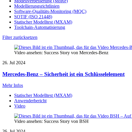
Modellverbesserung (MoRe)
Modellierungsrichtlinien
Software-Qualitäts-Monitoring (MQC)
SOTIF (ISO 21448)
Statischer Modelltest (MXAM)
Toolchain-Automatisierung
Filter zurücksetzen
Video ansehen: Success Story von Mercedes-Benz
26. Jul 2024
Mercedes-Benz – Sicherheit ist ein Schlüsselelement
Mehr Infos
Statischer Modelltest (MXAM)
Anwenderbericht
Video
Video ansehen: Success Story von BSH
26. Jul 2024