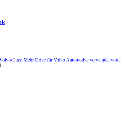
ink
l