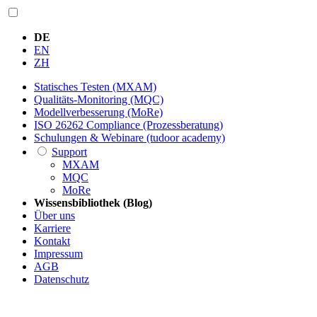
DE
EN
ZH
Statisches Testen (MXAM)
Qualitäts-Monitoring (MQC)
Modellverbesserung (MoRe)
ISO 26262 Compliance (Prozessberatung)
Schulungen & Webinare (tudoor academy)
Support
MXAM
MQC
MoRe
Wissensbibliothek (Blog)
Über uns
Karriere
Kontakt
Impressum
AGB
Datenschutz