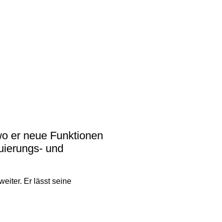
 academy)
liothek (Blog)
wo er neue Funktionen
uierungs- und
eiter. Er lässt seine