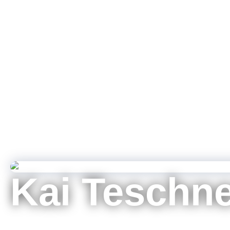
Kai Teschn
Product Application Engineer MXAM