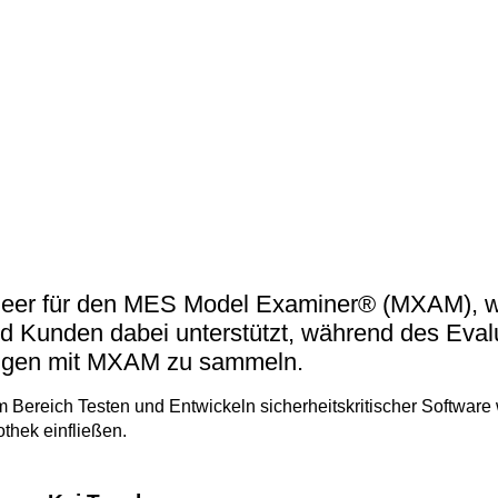
(tudoor
Support
MXAM
MQC
MoRe
Wissensbib
Über uns
Karriere
gineer für den MES Model Examiner® (MXAM), 
Kontakt
nd Kunden dabei unterstützt, während des Eval
ungen mit MXAM zu sammeln.
 Bereich Testen und Entwickeln sicherheitskritischer Software w
thek einfließen.