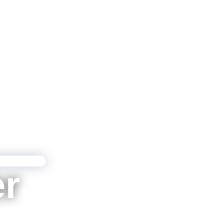
Statisc
Qualitä
Modellv
er
ISO 26262 
(Prozessbe
Schulu