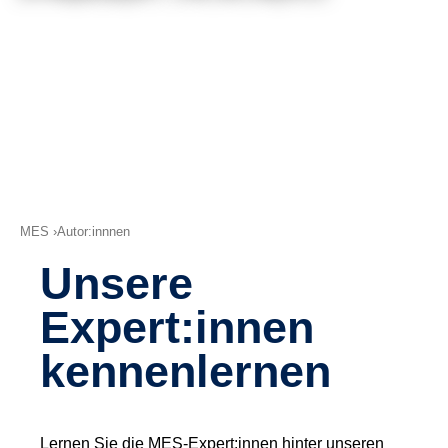
(tudoor academy)
Support
MXAM
MQC
MoRe
Wissensbibliothek (Blog)
Über uns
MES
Autor:innnen
Karriere
Unsere
Kontakt
Expert:innen
Impressum
kennenlernen
AGB
Datenschutz
Lernen Sie die MES-Expert:innen hinter unseren