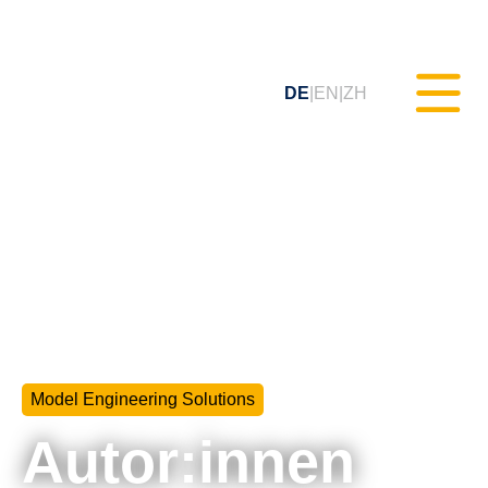
DE
EN
ZH
Statisches Testen (MXAM)
Qualitäts-Monitoring (MQC)
Modellverbesserung (MoRe)
Model Engineering Solutions
ISO 26262 Compliance
(Prozessberatung)
Autor:innen
Schulungen & Webinare